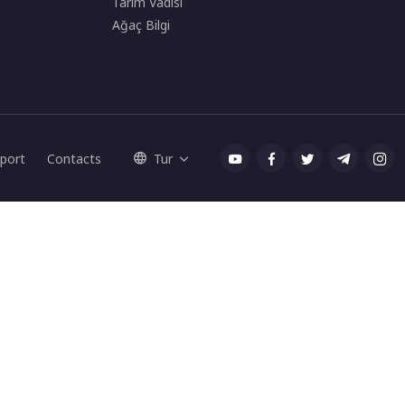
Tarım Vadisi
Ağaç Bilgi
port
Contacts
Tur