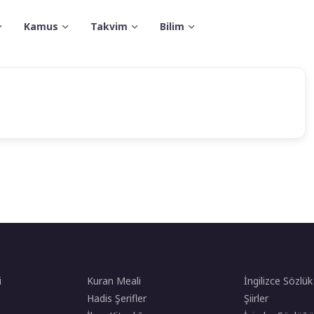
Kamus
Takvim
Bilim
i
Kuran Meali
İngilizce Sözlük
Hadis Şerifler
Şiirler