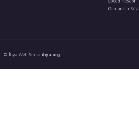
Ebced Hesabı
Osmanlıca Sözl
© İhya Web Sitesi.
ihya.org