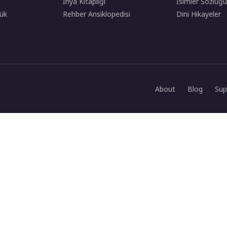
İhya Kitaplığı
İsimler Sözlüğü
ük
Rehber Ansiklopedisi
Dini Hikayeler
About
Blog
Sup