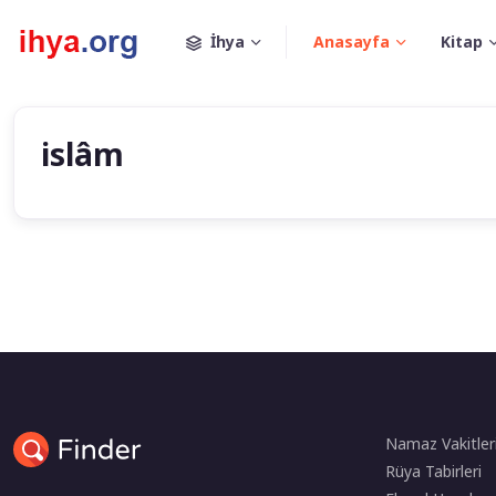
İhya
Anasayfa
Kitap
islâm
Namaz Vakitler
Rüya Tabirleri