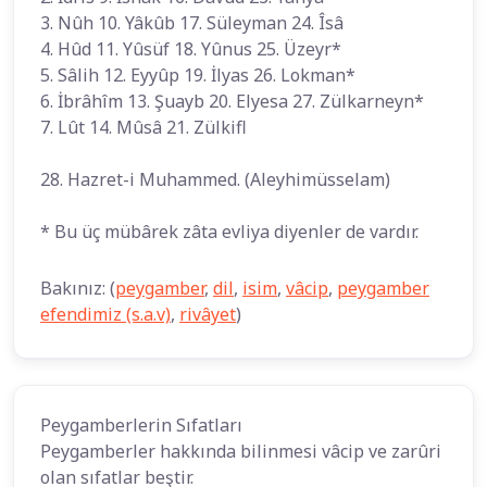
3. Nûh 10. Yâkûb 17. Süleyman 24. Îsâ
4. Hûd 11. Yûsüf 18. Yûnus 25. Üzeyr*
5. Sâlih 12. Eyyûp 19. İlyas 26. Lokman*
6. İbrâhîm 13. Şuayb 20. Elyesa 27. Zülkarneyn*
7. Lût 14. Mûsâ 21. Zülkifl
28. Hazret-i Muhammed. (Aleyhimüsselam)
* Bu üç mübârek zâta evliya diyenler de vardır.
Bakınız: (
peygamber
,
dil
,
isim
,
vâcip
,
peygamber
efendimiz (s.a.v)
,
rivâyet
)
Peygamberlerin Sıfatları
Peygamberler hakkında bilinmesi vâcip ve zarûri
olan sıfatlar beştir.