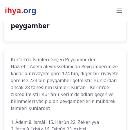
peygamber
Kur'an'da İsimleri Geçen Peygamberler
Hazret-i Âdem aleyhisselâmdan Peygamberimize
kadar bir rivâyete göre 124 bin, diğer bir rivâyete
göre ise 224 bin peygamber gelmiştir. Bunlardan
ancak 28 tanesinin isimleri Kur'ân-ı Kerim'de
zikredilmiştir. Kur'ân-ı Kerim'de adları geçen ve
bilinmeleri vâcip olan peygamberlerin mübârek
isimleri şunlardır:
1. Âdem 8. İsmâîl 15. Hârûn 22. Zekeriyya
2. İdris 9. İshâk 16. Dâvûd 23. Yahyâ