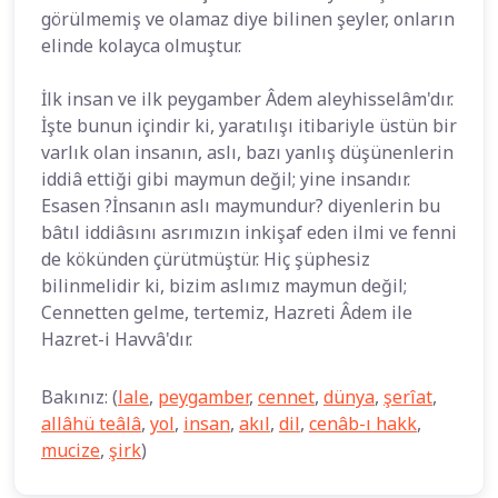
görülmemiş ve olamaz diye bilinen şeyler, onların
elinde kolayca olmuştur.
İlk insan ve ilk peygamber Âdem aleyhisselâm'dır.
İşte bunun içindir ki, yaratılışı itibariyle üstün bir
varlık olan insanın, aslı, bazı yanlış düşünenlerin
iddiâ ettiği gibi maymun değil; yine insandır.
Esasen ?İnsanın aslı maymundur? diyenlerin bu
bâtıl iddiâsını asrımızın inkişaf eden ilmi ve fenni
de kökünden çürütmüştür. Hiç şüphesiz
bilinmelidir ki, bizim aslımız maymun değil;
Cennetten gelme, tertemiz, Hazreti Âdem ile
Hazret-i Havvâ'dır.
Bakınız: (
lale
,
peygamber
,
cennet
,
dünya
,
şerîat
,
allâhü teâlâ
,
yol
,
insan
,
akıl
,
dil
,
cenâb-ı hakk
,
mucize
,
şirk
)