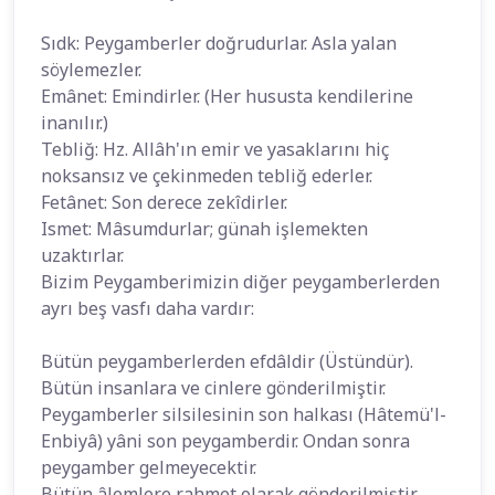
Sıdk: Peygamberler doğrudurlar. Asla yalan
söylemezler.
Emânet: Emindirler. (Her hususta kendilerine
inanılır.)
Tebliğ: Hz. Allâh'ın emir ve yasaklarını hiç
noksansız ve çekinmeden tebliğ ederler.
Fetânet: Son derece zekîdirler.
Ismet: Mâsumdurlar; günah işlemekten
uzaktırlar.
Bizim Peygamberimizin diğer peygamberlerden
ayrı beş vasfı daha vardır:
Bütün peygamberlerden efdâldir (Üstündür).
Bütün insanlara ve cinlere gönderilmiştir.
Peygamberler silsilesinin son halkası (Hâtemü'l-
Enbiyâ) yâni son peygamberdir. Ondan sonra
peygamber gelmeyecektir.
Bütün âlemlere rahmet olarak gönderilmiştir.