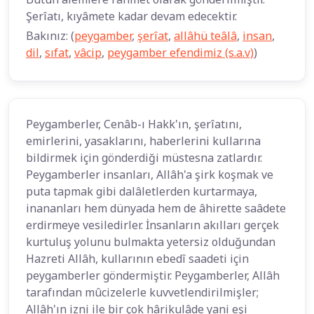
Şerîatı, kıyâmete kadar devam edecektir.
Bakınız: (
peygamber
,
şerîat
,
allâhü teâlâ
,
insan
,
dil
,
sıfat
,
vâcip
,
peygamber efendimiz (s.a.v)
)
Peygamberler, Cenâb-ı Hakk'ın, şerîatını,
emirlerini, yasaklarını, haberlerini kullarına
bildirmek için gönderdiği müstesna zatlardır.
Peygamberler insanları, Allâh'a şirk koşmak ve
puta tapmak gibi dalâletlerden kurtarmaya,
inananları hem dünyada hem de âhirette saâdete
erdirmeye vesiledirler. İnsanların akılları gerçek
kurtuluş yolunu bulmakta yetersiz olduğundan
Hazreti Allâh, kullarının ebedî saadeti için
peygamberler göndermiştir. Peygamberler, Allâh
tarafından mûcizelerle kuvvetlendirilmişler;
Allâh'ın izni ile bir çok hârikulâde yani eşi