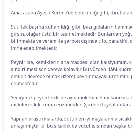
Ama, acaba Ayet-i Kerime'de belirtildiği gibi, ibret alab
Süt, tek başına kullanıldığı gibi, bazı gıdaların hamm
girsin, olağanüstü bir tesir etmektedir. Bunlardan yoğ
bilinmekte ve verem ile şarbon dışında tifo, para tifo, d
imha edebilmektedir.
Peynir ise, kemiklerin ana maddesi olan kalsiyumun, k
sindirilmesi son derece kolaydır. Bu yüzden ilâhi kudr
emilen devrede olmak üzere) peynir mayası üretimini p
gelmektedir.
Yediğimiz peynirlerde de aynı mükemmel mekanizma tak
midelerindeki renin enziminden (şirden) faydalanılarak
Yapılan araştırmalarda, sütün en iyi mayalanma sıcakl
anlaşılmıştır ki, bu sıcaklık da vücut ısısından başka bir