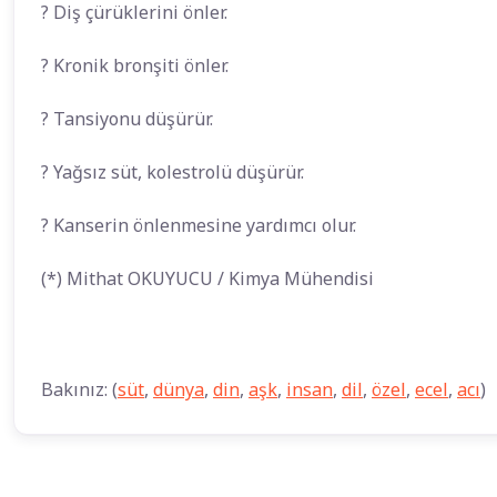
? Diş çürüklerini önler.
? Kronik bronşiti önler.
? Tansiyonu düşürür.
? Yağsız süt, kolestrolü düşürür.
? Kanserin önlenmesine yardımcı olur.
(*) Mithat OKUYUCU / Kimya Mühendisi
Bakınız: (
süt
,
dünya
,
din
,
aşk
,
insan
,
dil
,
özel
,
ecel
,
acı
)