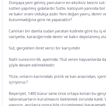
Dünyaya yeni gelmiş yavruların en eksiksiz besini süt o
sütten yapılmış gıdalardır. Sütte, kalsiyum yanında bo
ve bakır oranı oldukça azdır. Yeni doğan yavru, demir 
bulunmadığına göre ne yapacaktır?
Canlıları bir damla sudan yaratan kudrete göre bu iş elb
vaziyette, karaciğerinde demir ve bakır depolanmış ola
Süt, gerçekten ibret verici bir karışımdır.
Nahl suresinin 66. ayetinde; ?Süt veren hayvanlarda da, 
şöyle devam edilmektedir:
?Size, onların karnındaki pislik ve kan arasından, içen
içiriyoruz.?
Beşeriyet, 1400 küsur sene önce ortaya konan bu gerçe
laboratuarların kurulmasını beklemek zorunda kaldı. 
yapısını, asırlarca sonra bile çözümlemeyi başaramadı