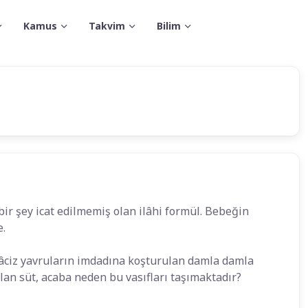
Kamus
Takvim
Bilim
bir şey icat edilmemiş olan ilâhi formül. Bebeğin
e.
 âciz yavruların imdadına koşturulan damla damla
an süt, acaba neden bu vasıfları taşımaktadır?