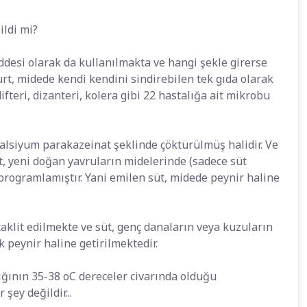
ildi mi?
addesi olarak da kullanılmakta ve hangi şekle girerse
urt, midede kendi kendini sindirebilen tek gıda olarak
ifteri, dizanteri, kolera gibi 22 hastalığa ait mikrobu
alsiyum parakazeinat şeklinde çöktürülmüş halidir. Ve
et, yeni doğan yavruların midelerinde (sadece süt
rogramlamıştır. Yani emilen süt, midede peynir haline
lit edilmekte ve süt, genç danaların veya kuzuların
 peynir haline getirilmektedir.
ığının 35-38 oC dereceler civarında olduğu
 şey değildir...