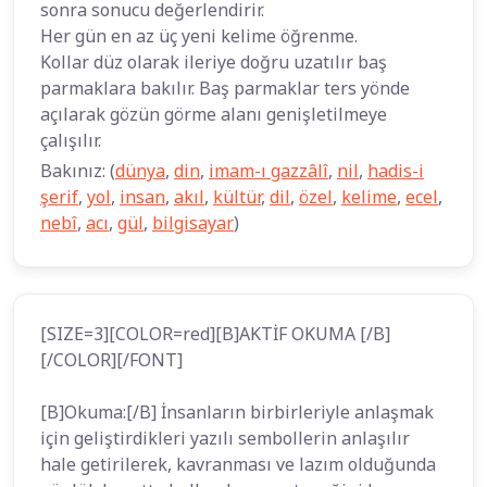
sonra sonucu değerlendirir.
Her gün en az üç yeni kelime öğrenme.
Kollar düz olarak ileriye doğru uzatılır baş
parmaklara bakılır. Baş parmaklar ters yönde
açılarak gözün görme alanı genişletilmeye
çalışılır.
Bakınız: (
dünya
,
din
,
imam-ı gazzâlî
,
nil
,
hadis-i
şerif
,
yol
,
insan
,
akıl
,
kültür
,
dil
,
özel
,
kelime
,
ecel
,
nebî
,
acı
,
gül
,
bilgisayar
)
[SIZE=3][COLOR=red][B]AKTİF OKUMA [/B]
[/COLOR][/FONT]
[B]Okuma:[/B] İnsanların birbirleriyle anlaşmak
için geliştirdikleri yazılı sembollerin anlaşılır
hale getirilerek, kavranması ve lazım olduğunda