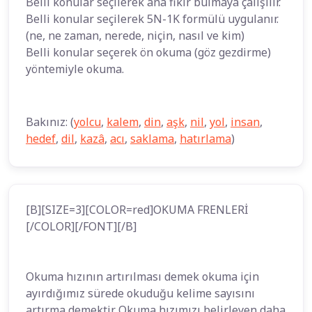
Belli konular seçilerek ana fikir bulmaya çalışılır.
Belli konular seçilerek 5N-1K formülü uygulanır.
(ne, ne zaman, nerede, niçin, nasıl ve kim)
Belli konular seçerek ön okuma (göz gezdirme)
yöntemiyle okuma.
Bakınız: (
yolcu
,
kalem
,
din
,
aşk
,
nil
,
yol
,
insan
,
hedef
,
dil
,
kazâ
,
acı
,
saklama
,
hatırlama
)
[B][SIZE=3][COLOR=red]OKUMA FRENLERİ
[/COLOR][/FONT][/B]
Okuma hızının artırılması demek okuma için
ayırdığımız sürede okuduğu kelime sayısını
artırma demektir. Okuma hızımızı belirleyen daha