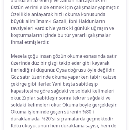
alanda en az enerji ve zaman harcayarak en
üstün verimi elde etmek için çalışmalar yapmıştır.
Özellikle anlayarak hızlı okuma konusunda
büyük alim İmam-ı Gazali, İbni Haldunların
tavsiyeleri vardır. Ne yazık ki günlük uğraşın ve
koşturmaların içinde bu tür yararlı çalışmalar
ihmal etmişlerdir.
Mesela çoğu insan gözün okuma esnasında satır
üzerinde düz bir çizgi takip eder gibi kayarak
ilerlediğini düşünür. Oysa doğrusu öyle değildir.
Göz satır üzerinde okuma yaparken tabiri caizse
çekirge gibi ilerler. Yani başta sabitleşip
kapasitesine göre sağdaki ve soldaki kelimeleri
okur. Zıplar, sabitleşir sonra tekrar sağdaki ve
soldaki kelimeleri okur. Okuma böyle gerçekleşir.
Okuma işleminde geçen sürenin %80'i
duraklamada, %20'si sıçramalarda geçmektedir.
Kötü okuyucunun hem duraklama sayısı, hem de