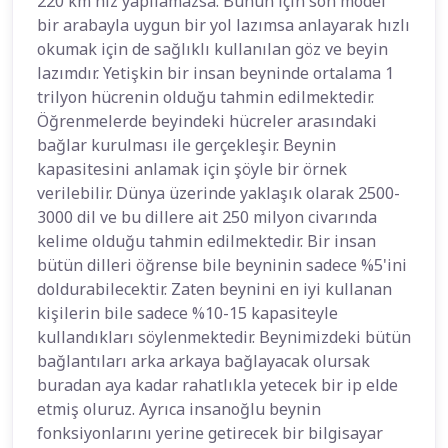
220 km hız yapılamazsa. Bunun için son model
bir arabayla uygun bir yol lazımsa anlayarak hızlı
okumak için de sağlıklı kullanılan göz ve beyin
lazımdır. Yetişkin bir insan beyninde ortalama 1
trilyon hücrenin olduğu tahmin edilmektedir.
Öğrenmelerde beyindeki hücreler arasındaki
bağlar kurulması ile gerçekleşir. Beynin
kapasitesini anlamak için şöyle bir örnek
verilebilir. Dünya üzerinde yaklaşık olarak 2500-
3000 dil ve bu dillere ait 250 milyon civarında
kelime olduğu tahmin edilmektedir. Bir insan
bütün dilleri öğrense bile beyninin sadece %5'ini
doldurabilecektir. Zaten beynini en iyi kullanan
kişilerin bile sadece %10-15 kapasiteyle
kullandıkları söylenmektedir. Beynimizdeki bütün
bağlantıları arka arkaya bağlayacak olursak
buradan aya kadar rahatlıkla yetecek bir ip elde
etmiş oluruz. Ayrıca insanoğlu beynin
fonksiyonlarını yerine getirecek bir bilgisayar