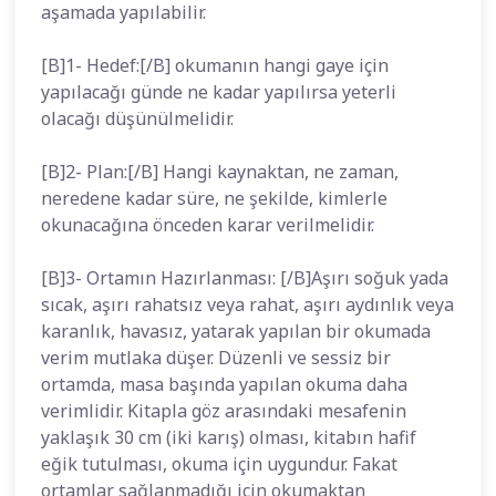
aşamada yapılabilir.
[B]1- Hedef:[/B] okumanın hangi gaye için
yapılacağı günde ne kadar yapılırsa yeterli
olacağı düşünülmelidir.
[B]2- Plan:[/B] Hangi kaynaktan, ne zaman,
neredene kadar süre, ne şekilde, kimlerle
okunacağına önceden karar verilmelidir.
[B]3- Ortamın Hazırlanması: [/B]Aşırı soğuk yada
sıcak, aşırı rahatsız veya rahat, aşırı aydınlık veya
karanlık, havasız, yatarak yapılan bir okumada
verim mutlaka düşer. Düzenli ve sessiz bir
ortamda, masa başında yapılan okuma daha
verimlidir. Kitapla göz arasındaki mesafenin
yaklaşık 30 cm (iki karış) olması, kitabın hafif
eğik tutulması, okuma için uygundur. Fakat
ortamlar sağlanmadığı için okumaktan