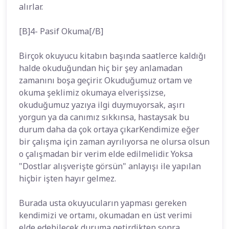
alırlar.
[B]4- Pasif Okuma[/B]
Birçok okuyucu kitabın başında saatlerce kaldığı
halde okuduğundan hiç bir şey anlamadan
zamanını boşa geçirir. Okuduğumuz ortam ve
okuma şeklimiz okumaya elverişsizse,
okuduğumuz yazıya ilgi duymuyorsak, aşırı
yorgun ya da canımız sıkkınsa, hastaysak bu
durum daha da çok ortaya çıkarKendimize eğer
bir çalışma için zaman ayrılıyorsa ne olursa olsun
o çalışmadan bir verim elde edilmelidir. Yoksa
"Dostlar alışverişte görsün" anlayışı ile yapılan
hiçbir işten hayır gelmez.
Burada usta okuyucuların yapması gereken
kendimizi ve ortamı, okumadan en üst verimi
elde edebilecek duruma getirdikten sonra