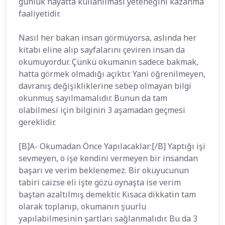
günlük hayatta kullanılması yeteneğini kazanma
faaliyetidir.
Nasıl her bakan insan görmüyorsa, aslında her
kitabı eline alıp sayfalarını çeviren insan da
okumuyordur. Çünkü okumanın sadece bakmak,
hatta görmek olmadığı açıktır. Yani öğrenilmeyen,
davranış değişikliklerine sebep olmayan bilgi
okunmuş sayılmamalıdır. Bunun da tam
olabilmesi için bilginin 3 aşamadan geçmesi
gereklidir.
[B]A- Okumadan Önce Yapılacaklar:[/B] Yaptığı işi
sevmeyen, o işe kendini vermeyen bir insandan
başarı ve verim beklenemez. Bir okuyucunun
tabiri caizse eli işte gözü oynaşta ise verim
baştan azaltılmış demektir. Kısaca dikkatin tam
olarak toplanıp, okumanın şuurlu
yapılabilmesinin şartları sağlanmalıdır. Bu da 3