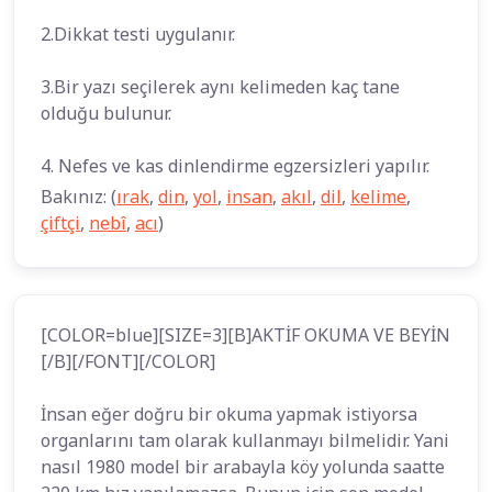
2.Dikkat testi uygulanır.
3.Bir yazı seçilerek aynı kelimeden kaç tane
olduğu bulunur.
4. Nefes ve kas dinlendirme egzersizleri yapılır.
Bakınız: (
ırak
,
din
,
yol
,
insan
,
akıl
,
dil
,
kelime
,
çiftçi
,
nebî
,
acı
)
[COLOR=blue][SIZE=3][B]AKTİF OKUMA VE BEYİN
[/B][/FONT][/COLOR]
İnsan eğer doğru bir okuma yapmak istiyorsa
organlarını tam olarak kullanmayı bilmelidir. Yani
nasıl 1980 model bir arabayla köy yolunda saatte