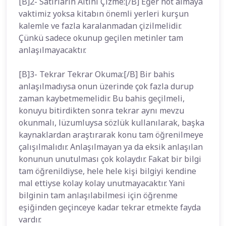
[B]2- Satırların Altını Çizme:[/B] Eğer not almaya
vaktimiz yoksa kitabın önemli yerleri kurşun
kalemle ve fazla karalanmadan çizilmelidir.
Çünkü sadece okunup geçilen metinler tam
anlaşılmayacaktır.
[B]3- Tekrar Tekrar Okuma:[/B] Bir bahis
anlaşılmadıysa onun üzerinde çok fazla durup
zaman kaybetmemelidir. Bu bahis geçilmeli,
konuyu bitirdikten sonra tekrar aynı mevzu
okunmalı, lüzumluysa sözlük kullanılarak, başka
kaynaklardan araştırarak konu tam öğrenilmeye
çalışılmalıdır. Anlaşılmayan ya da eksik anlaşılan
konunun unutulması çok kolaydır. Fakat bir bilgi
tam öğrenildiyse, hele hele kişi bilgiyi kendine
mal ettiyse kolay kolay unutmayacaktır. Yani
bilginin tam anlaşılabilmesi için öğrenme
eşiğinden geçinceye kadar tekrar etmekte fayda
vardır.