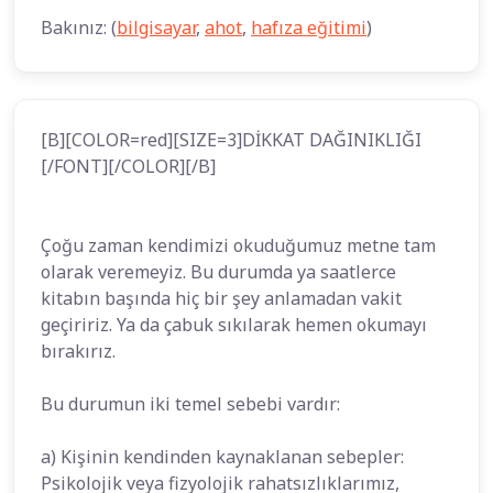
Bakınız: (
bilgisayar
,
ahot
,
hafıza eğitimi
)
[B][COLOR=red][SIZE=3]DİKKAT DAĞINIKLIĞI
[/FONT][/COLOR][/B]
Çoğu zaman kendimizi okuduğumuz metne tam
olarak veremeyiz. Bu durumda ya saatlerce
kitabın başında hiç bir şey anlamadan vakit
geçiririz. Ya da çabuk sıkılarak hemen okumayı
bırakırız.
Bu durumun iki temel sebebi vardır:
a) Kişinin kendinden kaynaklanan sebepler:
Psikolojik veya fizyolojik rahatsızlıklarımız,