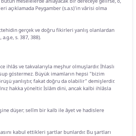
ı bütün meselelerde anlayacak bir dereceye gelirse, o,
leri açıklamada Peygamber (s.a.s)'in vârisi olma
tehidin gerçek ve doğru fikirleri yanlış olanlardan
.g.e, s. 387, 388).
 ihlâs ve takvalarıyla meşhur olmuşlardır. İhlaslı
ssup göstermez. Büyük imamların hepsi "bizim
üşü yanlıştır, fakat doğru da olabilir" demişlerdir.
lnız hakka yöneltir. İslâm dini, ancak kalbi ihlâsla
şine düşer; selîm bir kalb ile âyet ve hadislere
ını kabul ettikleri şartlar bunlardır. Bu şartları