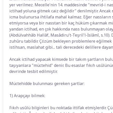
yer verilmez. Mecelle'nin 14. maddesinde "mevrid-i nas
ictihad yoluna gitmek caiz değildir" denilmiştir. Ancak 
icma bulunursa ihtilafa mahal kalmaz. Eğer nassların s
etmiyorsa veya bir nasstan bir kaç hüküm çıkarmak m
yandan ictihad, en çok hakkında nass bulunmayan olayl
(Abdülvahhâb Hallâf, Masâdiru't-Teşriî'l-İslâmî, s.10)
zuhûru tabiîdir. Çözüm bekleyen problemlere eğilmek g
istihsan, maslahat gibi... tali derecedeki delillere daya
Ancak ictihad yapacak kimsede bir takım şartların bul
taşıyanlara "müctehid" denir. Bu esaslar fıkıh usûlünün
devrinde tesbit edilmiştir.
Müctehidde bulunması gereken şartlar:
1) Arapçayı bilmek:
Fıkıh usûlü bilginleri bu noktada ittifak etmişlerdir. Ç