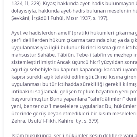
1324, II, 229). Kıyas; hakkında ayet-hadis bulunmayan 
dolayısıyla, hakkında ayet-hadis bulunan meselenin hü
Şevkânî, İrşâdü'l Fuhûl, Mısır 1937, s. 197).
Ayet ve hadislerden amelî (pratik) hükümleri çıkarma g
şer'i delillerden hüküm çıkarma tarzında olur, ya da 
uygulanmasıyla ilgili bulunur. Birinci kısma giren ict
mahsustur. Sahâbe, Tâbiûn, Tebe-i tabiîn ve mezhep im
sistemleştirilmiştir. Ancak üçüncü hicrî yüzyıldan sonr
ağırlığı sebebiyle bu kapının kapandığı kanaati uyanmı
kapısı sürekli açık telakki edilmiştir. İkinci kısına gi
uygulanması bu tür ictihadda sürekliliği gerekli kılm
intibakını sağlamak, gelişen toplum hayatının yeni pr
başvurulmuştur. Bunu yapanlara "tahrîc âlimleri" denilir
yeni, benzer cüz'î meselelere uygularlar. Bu, hükümler
üzerinde görüş beyan etmedikleri bir kısım meselele
Zehra, Usulü'l-Fıkh, Kahire, t.y., s. 379).
İslâm hukukunda, şer'î hükümler kesin delillere yani a