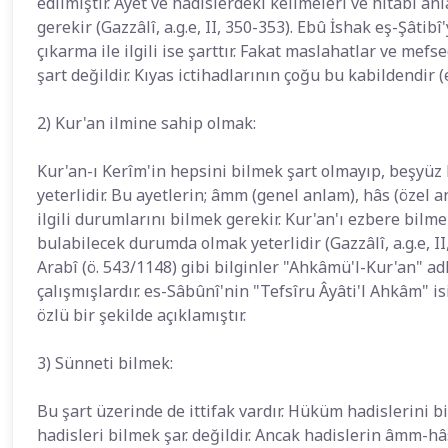
edilmiştir. Âyet ve hadislerdeki kelimeleri ve hitabı an
gerekir (Gazzâlî, a.g.e, II, 350-353). Ebû İshak eş-Şâtib
çıkarma ile ilgili ise şarttır. Fakat maslahatlar ve mef
şart değildir. Kıyas ictihadlarının çoğu bu kabildendir (e
2) Kur'an ilmine sahip olmak:
Kur'an-ı Kerîm'in hepsini bilmek şart olmayıp, beşyüz 
yeterlidir. Bu ayetlerin; âmm (genel anlam), hâs (öze
ilgili durumlarını bilmek gerekir. Kur'an'ı ezbere bilm
bulabilecek durumda olmak yeterlidir (Gazzâlî, a.g.e, II
Arabî (ö. 543/1148) gibi bilginler "Ahkâmü'l-Kur'an" a
çalışmışlardır. es-Sâbûnî'nin "Tefsîru Âyâti'l Ahkâm" 
özlü bir şekilde açıklamıştır.
3) Sünneti bilmek:
Bu şart üzerinde de ittifak vardır. Hüküm hadislerini b
hadisleri bilmek şar. değildir. Ancak hadislerin âmm-