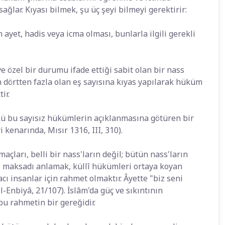
ğlar. Kıyası bilmek, şu üç şeyi bilmeyi gerektirir:
ayet, hadis veya icma olması, bunlarla ilgili gerekli
ve özel bir durumu ifade ettiği sabit olan bir nass
 dörtten fazla olan eş sayısına kıyas yapılarak hüküm
ir.
kü bu sayısız hükümlerin açıklanmasına götüren bir
 kenarında, Mısır 1316, III, 310).
çları, belli bir nass'ların değil; bütün nass'ların
ki maksadı anlamak, küllî hükümleri ortaya koyan
cı insanlar için rahmet olmaktır. Âyette "biz seni
Enbiyâ, 21/107). İslâm'da güç ve sıkıntının
bu rahmetin bir gereğidir.