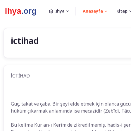
İhya
Anasayfa
Kitap
ictihad
İCTİHAD
Güç, takat ve çaba. Bir şeyi elde etmek için olanca güc
hüküm çıkarmak anlamında ise mecazîdir (Zebîdi, Tâcu'l
Bu kelime Kur'an-ı Kerîm'de zikredilmemiş, hadis-i şerif