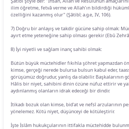
Şâtibî şöyle der: "İnsan, Allah ve Resulunün amaçların
ilim öğretme, fetvâ verme ve Allah'ın bildirdiği hüküm
özelliğini kazanmış olur" (Şâtibî; a.g.e, IV, 106).
7) Doğru bir anlayış ve takdir gücüne sahip olmak: Müc
ayırt etme yeteneğine sahip olması gerekir (Ebû Zehrâ, a
8) İyi niyetli ve sağlam inanç sahibi olmak:
Bütün büyük müctehidler fıkıhla şöhret yapmazdan önce
kimse, gerçeği nerede bulursa bulsun kabul eder, taa
görüşümüz doğrudur, yanlış da olabilir. Başkalarının gör
Hâlis bir niyet, sahibini dinin özüne nüfuz ettirir ve ya
aydınlanmış olanların idrak edeceği bir dindir.
İtikadı bozuk olan kimse, bid'at ve nefsî arzularının pe
yönelemez. Kötü niyet, düşünceyi de kötüleştirir.
İşte İslâm hukukçularının ittifakla müctehidde bulunmas