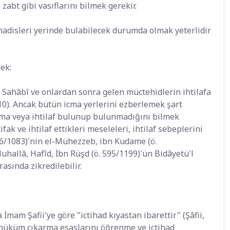
e zabt gibi vasıflarını bilmek gerekir.
hadisleri yerinde bulabilecek durumda olmak yeterlidir
ek:
, Sahâbî ve onlardan sonra gelen müctehidlerin ihtilafa
.510). Ancak bütün icma yerlerini ezberlemek şart
icma veya ihtilaf bulunup bulunmadığını bilmek
tifak ve ihtilaf ettikleri meseleleri, ihtilaf sebeplerini
476/1083)'nin el-Mühezzeb, ibn Kudame (ö.
uhallâ, Hafîd, İbn Rüşd (ö. 595/1199)'ün Bidâyetü'l
asında zikredilebilir.
a İmam Şafii'ye göre "ictihad kıyastan ibarettir" (Şâfii,
n hüküm çıkarma esaslarını öğrenme ve ictihad