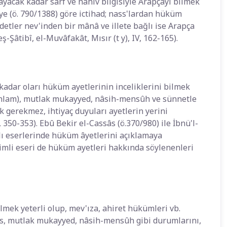
layacak kadar sarf ve nahiv bilgisiyle Arapçayı bilmek
î'ye (ö. 790/1388) göre ictihad; nass'lardan hüküm
sedetler nev'inden bir mânâ ve illete bağlı ise Arapça
ş-Şâtibî, el-Muvâfakât, Mısır (t y), IV, 162-165).
kadar oları hüküm ayetlerinin inceliklerini bilmek
l anlam), mutlak mukayyed, nâsih-mensûh ve sünnetle
ek gerekmez, ihtiyaç duyuları ayetlerin yerini
, 350-353). Ebû Bekir el-Cassâs (ö.370/980) ile İbnü'l-
dlı eserlerinde hüküm âyetlerini açıklamaya
isimli eseri de hüküm ayetleri hakkında söylenenleri
ilmek yeterli olup, mev'ıza, ahiret hükümleri vb.
hâs, mutlak mukayyed, nâsih-mensûh gibi durumlarını,