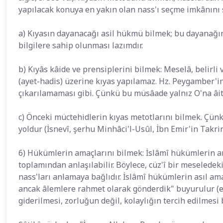
yapılacak konuya en yakın olan nass'ı seçme imkânını sa
a) Kıyasın dayanacağı asil hükmü bilmek; bu dayanağın 
bilgilere sahip olunması lazımdır.
b) Kıyâs kâide ve prensiplerini bilmek: Meselâ, belirli 
(ayet-hadis) üzerine kıyas yapılamaz. Hz. Peygamber'in
çıkarılamaması gibi. Çünkü bu müsâade yalnız O'na âitt
c) Önceki müctehidlerin kıyas metotlarını bilmek. Çün
yoldur (İsnevî, şerhu Minhâci'l-Usûl, İbn Emir'in Takriri
6) Hükümlerin amaçlarını bilmek: İslâmî hükümlerin ama
toplamından anlaşılabilir. Böylece, cüz'î bir meselede
nass'ları anlamaya bağlıdır. İslâmî hükümlerin asıl ama
ancak âlemlere rahmet olarak gönderdik" buyurulur (el-
giderilmesi, zorluğun değil, kolaylığın tercih edilmesi 