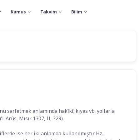
Kamus
Takvim
Bilim
ünü sarfetmek anlamında hakîkî; kıyas vb. yollarla
-Arûs, Mısır 1307, II, 329).
lerde ise her iki anlamda kullanılmıştır. Hz.