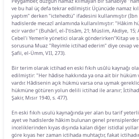
Peygamber, düzgün namaz kılmayan bir sahâbiye "nama
ve bu hal üç defa tekrar edilmiştir. Üçüncüde namaz k
yaptım" derken "ictehedtü" ifadesini kullanmıştır (İbn
hadislerde mecazî anlamında kullanılmıştır: "Hâkim hü
ecir vardır" (Buhârî, el-İ'tisâm, 21; Müslim, Akdiye, 15;
Cebel'i Yemen'e yönetici olarak gönderirken"Kitap v
sorusuna Muaz "Reyimle ictihad ederim" diye cevap vermi
Şafii, el-Ümm, VII, 273).
Bir terim olarak ictihad en eski fıkıh usûlü kaynağı olar
edilmiştir: "Her hâdise hakkında ya ona ait bir hüküm
vardır. Hâdisenin açık hükmü varsa ona uymak gereklid
hükmüne götüren yolun delili ictihad ile aranır; İctihad 
Şakir, Mısır 1940, s. 477).
En eski fıkıh usulü kaynağında yer alan bu tarif yeterli 
ayet ve hadislerde hâkim bulunan genel prensiplerden, 
inceliklerinden kıyas dışında kalan diğer istidlal yol
göre kıyas her zaman ictihada muhtaçtır, fakat ictihadın