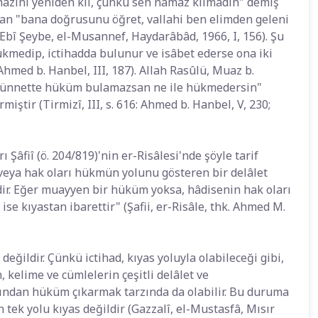
zını yeniden kıl, çünkü sen namaz kılmadın" demiş
ılan "bana doğrusunu öğret, vallahi ben elimden geleni
 Ebî Şeybe, el-Musannef, Haydarâbâd, 1966, I, 156). Şu
kmedip, ictihadda bulunur ve isâbet ederse ona iki
 Ahmed b. Hanbel, III, 187). Allah Rasûlü, Muaz b.
e sünnette hüküm bulamazsan ne ile hükmedersin"
ştir (Tirmizî, III, s. 616: Ahmed b. Hanbel, V, 230;
ı Şâfiî (ö. 204/819)'nin er-Risâlesi'nde şöyle tarif
 veya hak oları hükmün yolunu gösteren bir delâlet
ir. Eğer muayyen bir hüküm yoksa, hâdisenin hak oları
ise kıyastan ibarettir" (Şafii, er-Risâle, thk. Ahmed M.
değildir. Çünkü ictihad, kıyas yoluyla olabileceği gibi,
kelime ve cümlelerin çeşitli delâlet ve
larından hüküm çıkarmak tarzında da olabilir. Bu duruma
 tek yolu kıyas değildir (Gazzalî, el-Mustasfâ, Mısır