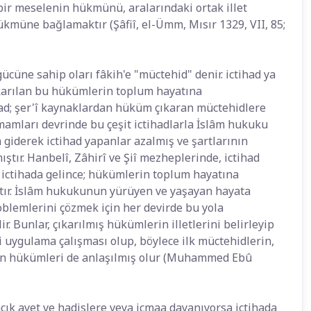
bir meselenin hükmünü, aralarındaki ortak illet
kmüne bağlamaktır (Şâfiî, el-Ümm, Mısır 1329, VII, 85;
ücüne sahip oları fâkih'e "müctehid" denir. ictihad ya
çıkarılan bu hükümlerin toplum hayatına
ihad; şer'î kaynaklardan hüküm çıkaran müctehidlere
amları devrinde bu çeşit ictihadlarla İslâm hukuku
a giderek ictihad yapanlar azalmış ve şartlarının
ştır. Hanbelî, Zâhirî ve Şiî mezheplerinde, ictihad
ren ictihada gelince; hükümlerin toplum hayatına
ıştır. İslâm hukukunun yürüyen ve yaşayan hayata
oblemlerini çözmek için her devirde bu yola
. Bunlar, çıkarılmış hükümlerin illetlerini belirleyip
i uygulama çalışması olup, böylece ilk müctehidlerin,
rin hükümleri de anlaşılmış olur (Muhammed Ebû
çık ayet ve hadislere veya icmaa dayanıyorsa ictihada