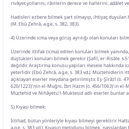
rivâyet yollarını, râvilerin derece ve hallerini, adâlet v
Hadisleri ezbere bilmek şart olmayıp, ihtiyaç duyulan 
(M. Ebû Zehrâ, a.g.e, s. 382, 383).
4) Üzerinde icma veya görüş ayrılığı olan konuları bilm
Üzerinde ittifak (icma) edilen konuları bilmek yanında
düştükleri konuları bilmek gerekir (Şafiî, er-Risâle. s
değildir. Araştırma konusu yapıları mesele hakkında 
yeterlidir (Ebû Zehrâ, a.g.e, s. 383 vd.). Müctehidlerin it
açıklayan eserler meydana getirilmiştir. Eş-Şîrâzî (ö. 
620/1223)'nin el-Muğni, İbn Hazm (ö. 456/1063)'ın el-M
Müctehid ve Nihâyetü'l-Muktesid adlı eserler bunlar ar
5) Kıyası bilmek:
İctihad, bütün yönleriyle kıyası bilmeyi gerektirir. Hatt
a.g.e, s. 383 vd.). Kıyasın metodunu bilmek, nasslarda