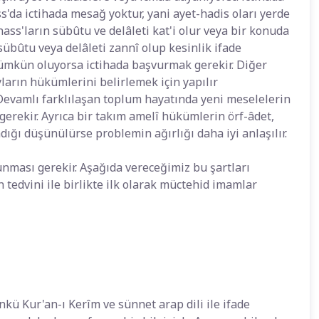
s'da ictihada mesağ yoktur, yani ayet-hadis oları yerde
nass'ların sübûtu ve delâleti kat'i olur veya bir konuda
übûtu veya delâleti zannî olup kesinlik ifade
ümkün oluyorsa ictihada başvurmak gerekir. Diğer
arın hükümlerini belirlemek için yapılır
. Devamlı farklılaşan toplum hayatında yeni meselelerin
erekir. Ayrıca bir takım amelî hükümlerin örf-âdet,
ndığı düşünülürse problemin ağırlığı daha iyi anlaşılır.
unması gerekir. Aşağıda vereceğimiz bu şartları
 tedvini ile birlikte ilk olarak müctehid imamlar
ünkü Kur'an-ı Kerîm ve sünnet arap dili ile ifade